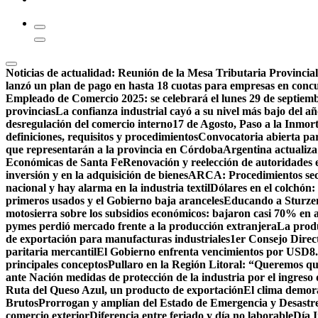
Noticias de actualidad:
Reunión de la Mesa Tributaria Provincia
lanzó un plan de pago en hasta 18 cuotas para empresas en conc
Empleado de Comercio 2025: se celebrará el lunes 29 de septiemb
provincias
La confianza industrial cayó a su nivel más bajo del a
desregulación del comercio interno
17 de Agosto, Paso a la Inmor
definiciones, requisitos y procedimientos
Convocatoria abierta pa
que representarán a la provincia en Córdoba
Argentina actualiz
Económicas de Santa Fe
Renovación y reelección de autoridades 
inversión y en la adquisición de bienes
ARCA: Procedimientos secr
nacional y hay alarma en la industria textil
Dólares en el colchón:
primeros usados y el Gobierno baja aranceles
Educando a Sturzene
motosierra sobre los subsidios económicos: bajaron casi 70% en 
pymes perdió mercado frente a la producción extranjera
La produ
de exportación para manufacturas industriales
1er Consejo Direc
paritaria mercantil
El Gobierno enfrenta vencimientos por USD8.0
principales conceptos
Pullaro en la Región Litoral: “Queremos que
ante Nación medidas de protección de la industria por el ingres
Ruta del Queso Azul, un producto de exportación
El clima demora
Brutos
Prorrogan y amplían del Estado de Emergencia y Desastre
comercio exterior
Diferencia entre feriado y día no laborable
Día I