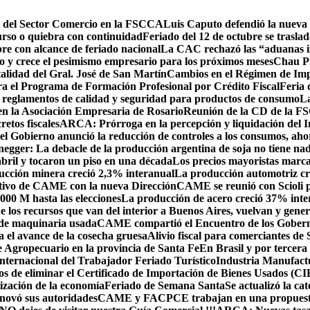
l del Sector Comercio en la FSCCA
Luis Caputo defendió la nueva r
urso o quiebra con continuidad
Feriado del 12 de octubre se trasla
re con alcance de feriado nacional
La CAC rechazó las “aduanas int
ño y crece el pesimismo empresario para los próximos meses
Chau Pr
talidad del Gral. José de San Martín
Cambios en el Régimen de Imp
ra el Programa de Formación Profesional por Crédito Fiscal
Feria 
a reglamentos de calidad y seguridad para productos de consumo
La
en la Asociación Empresaria de Rosario
Reunión de la CD de la F
etos fiscales
ARCA: Prórroga en la percepción y liquidación del 
 el Gobierno anunció la reducción de controles a los consumos, aho
gger: La debacle de la producción argentina de soja no tiene nada 
abril y tocaron un piso en una década
Los precios mayoristas marca
cción minera creció 2,3% interanual
La producción automotriz cr
tivo de CAME con la nueva Dirección
CAME se reunió con Scioli p
00 M hasta las elecciones
La producción de acero creció 37% int
 los recursos que van del interior a Buenos Aires, vuelvan y gene
o de maquinaria usada
CAME compartió el Encuentro de los Gobernad
 el avance de la cosecha gruesa
Alivio fiscal para comerciantes de
 Agropecuario en la provincia de Santa Fe
En Brasil y por tercer
nternacional del Trabajador Feriado Turístico
Industria Manufactu
sgos de eliminar el Certificado de Importación de Bienes Usados (C
ización de la economía
Feriado de Semana Santa
Se actualizó la c
ovó sus autoridades
CAME y FACPCE trabajan en una propuesta