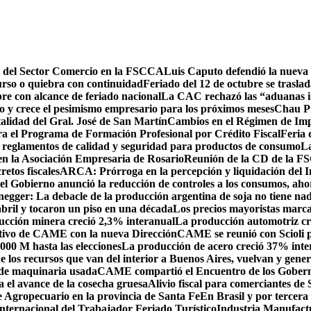
l del Sector Comercio en la FSCCA
Luis Caputo defendió la nueva r
urso o quiebra con continuidad
Feriado del 12 de octubre se trasla
re con alcance de feriado nacional
La CAC rechazó las “aduanas int
ño y crece el pesimismo empresario para los próximos meses
Chau Pr
talidad del Gral. José de San Martín
Cambios en el Régimen de Imp
ra el Programa de Formación Profesional por Crédito Fiscal
Feria 
a reglamentos de calidad y seguridad para productos de consumo
La
en la Asociación Empresaria de Rosario
Reunión de la CD de la F
etos fiscales
ARCA: Prórroga en la percepción y liquidación del 
 el Gobierno anunció la reducción de controles a los consumos, aho
gger: La debacle de la producción argentina de soja no tiene nada 
abril y tocaron un piso en una década
Los precios mayoristas marca
cción minera creció 2,3% interanual
La producción automotriz cr
tivo de CAME con la nueva Dirección
CAME se reunió con Scioli p
00 M hasta las elecciones
La producción de acero creció 37% int
 los recursos que van del interior a Buenos Aires, vuelvan y gene
o de maquinaria usada
CAME compartió el Encuentro de los Gobernad
 el avance de la cosecha gruesa
Alivio fiscal para comerciantes de
 Agropecuario en la provincia de Santa Fe
En Brasil y por tercer
nternacional del Trabajador Feriado Turístico
Industria Manufactu