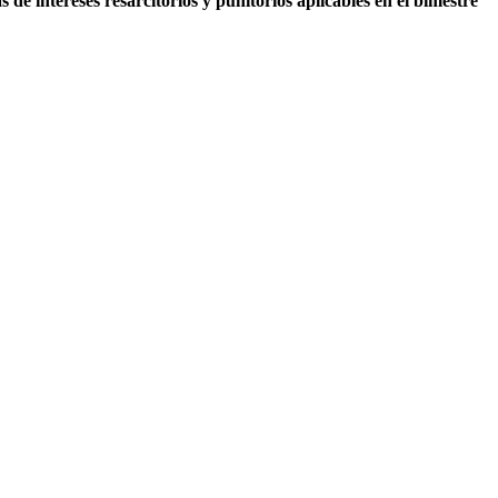
e intereses resarcitorios y punitorios aplicables en el bimestre