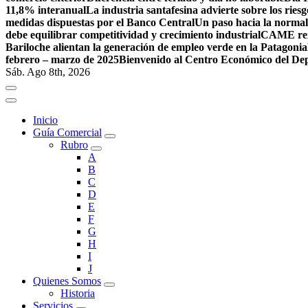
11,8% interanual
La industria santafesina advierte sobre los rie
medidas dispuestas por el Banco Central
Un paso hacia la normal
debe equilibrar competitividad y crecimiento industrial
CAME ren
Bariloche alientan la generación de empleo verde en la Patagonia
febrero – marzo de 2025
Bienvenido al Centro Económico del De
Sáb. Ago 8th, 2026
Inicio
Guía Comercial
Rubro
A
B
C
D
E
F
G
H
I
J
Quienes Somos
Historia
Servicios