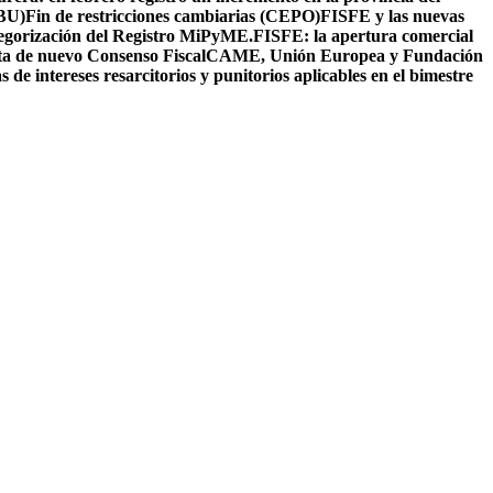
IBU)
Fin de restricciones cambiarias (CEPO)
FISFE y las nuevas
ategorización del Registro MiPyME.
FISFE: la apertura comercial
 de nuevo Consenso Fiscal
CAME, Unión Europea y Fundación
e intereses resarcitorios y punitorios aplicables en el bimestre