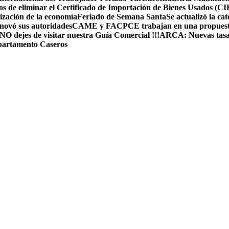
sgos de eliminar el Certificado de Importación de Bienes Usados (C
ización de la economía
Feriado de Semana Santa
Se actualizó la c
ovó sus autoridades
CAME y FACPCE trabajan en una propuesta
NO dejes de visitar nuestra Guía Comercial !!!
ARCA: Nuevas tasas d
partamento Caseros