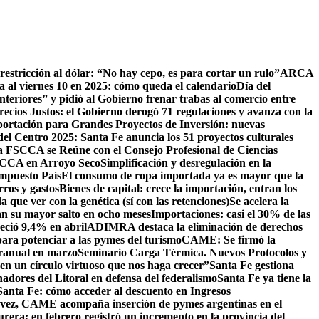
estricción al dólar: “No hay cepo, es para cortar un rulo”
ARCA
da al viernes 10 en 2025: cómo queda el calendario
Día del
eriores” y pidió al Gobierno frenar trabas al comercio entre
ecios Justos: el Gobierno derogó 71 regulaciones y avanza con la
ortación para Grandes Proyectos de Inversión: nuevas
del Centro 2025: Santa Fe anuncia los 51 proyectos culturales
 FSCCA se Reúne con el Consejo Profesional de Ciencias
SCCA en Arroyo Seco
Simplificación y desregulación en la
Impuesto País
El consumo de ropa importada ya es mayor que la
rros y gastos
Bienes de capital: crece la importación, entran los
que ver con la genética (sí con las retenciones)
Se acelera la
n su mayor salto en ocho meses
Importaciones: casi el 30% de las
eció 9,4% en abril
ADIMRA destaca la eliminación de derechos
ara potenciar a las pymes del turismo
CAME: Se firmó la
eranual en marzo
Seminario Carga Térmica. Nuevos Protocolos y
ren un círculo virtuoso que nos haga crecer”
Santa Fe gestiona
ores del Litoral en defensa del federalismo
Santa Fe ya tiene la
 Santa Fe: cómo acceder al descuento en Ingresos
a vez, CAME acompaña inserción de pymes argentinas en el
rera: en febrero registró un incremento en la provincia del