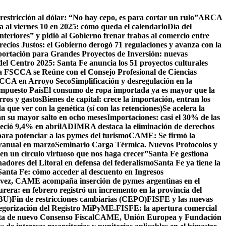
estricción al dólar: “No hay cepo, es para cortar un rulo”
ARCA
da al viernes 10 en 2025: cómo queda el calendario
Día del
eriores” y pidió al Gobierno frenar trabas al comercio entre
ecios Justos: el Gobierno derogó 71 regulaciones y avanza con la
ortación para Grandes Proyectos de Inversión: nuevas
del Centro 2025: Santa Fe anuncia los 51 proyectos culturales
 FSCCA se Reúne con el Consejo Profesional de Ciencias
SCCA en Arroyo Seco
Simplificación y desregulación en la
Impuesto País
El consumo de ropa importada ya es mayor que la
rros y gastos
Bienes de capital: crece la importación, entran los
que ver con la genética (sí con las retenciones)
Se acelera la
n su mayor salto en ocho meses
Importaciones: casi el 30% de las
eció 9,4% en abril
ADIMRA destaca la eliminación de derechos
ara potenciar a las pymes del turismo
CAME: Se firmó la
eranual en marzo
Seminario Carga Térmica. Nuevos Protocolos y
ren un círculo virtuoso que nos haga crecer”
Santa Fe gestiona
ores del Litoral en defensa del federalismo
Santa Fe ya tiene la
 Santa Fe: cómo acceder al descuento en Ingresos
a vez, CAME acompaña inserción de pymes argentinas en el
rera: en febrero registró un incremento en la provincia del
IBU)
Fin de restricciones cambiarias (CEPO)
FISFE y las nuevas
ategorización del Registro MiPyME.
FISFE: la apertura comercial
 de nuevo Consenso Fiscal
CAME, Unión Europea y Fundación