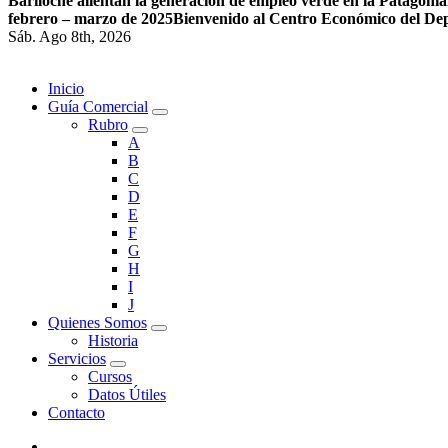
Bariloche alientan la generación de empleo verde en la Patagonia
febrero – marzo de 2025
Bienvenido al Centro Económico del De
Sáb. Ago 8th, 2026
Inicio
Guía Comercial
Rubro
A
B
C
D
E
F
G
H
I
J
Quienes Somos
Historia
Servicios
Cursos
Datos Útiles
Contacto