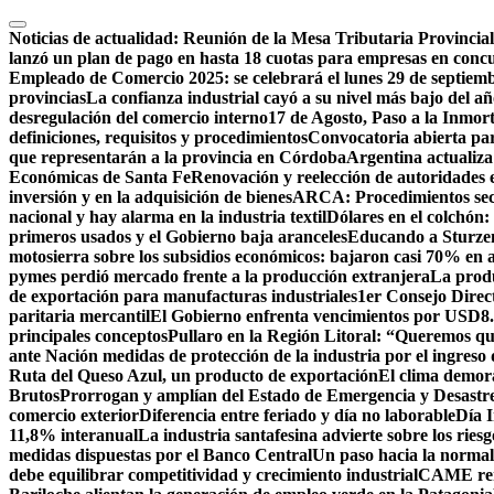
Saltar
al
Noticias de actualidad:
Reunión de la Mesa Tributaria Provincia
contenido
lanzó un plan de pago en hasta 18 cuotas para empresas en conc
Empleado de Comercio 2025: se celebrará el lunes 29 de septiemb
provincias
La confianza industrial cayó a su nivel más bajo del a
desregulación del comercio interno
17 de Agosto, Paso a la Inmor
definiciones, requisitos y procedimientos
Convocatoria abierta pa
que representarán a la provincia en Córdoba
Argentina actualiz
Económicas de Santa Fe
Renovación y reelección de autoridades 
inversión y en la adquisición de bienes
ARCA: Procedimientos secr
nacional y hay alarma en la industria textil
Dólares en el colchón:
primeros usados y el Gobierno baja aranceles
Educando a Sturzene
motosierra sobre los subsidios económicos: bajaron casi 70% en 
pymes perdió mercado frente a la producción extranjera
La produ
de exportación para manufacturas industriales
1er Consejo Direc
paritaria mercantil
El Gobierno enfrenta vencimientos por USD8.0
principales conceptos
Pullaro en la Región Litoral: “Queremos que
ante Nación medidas de protección de la industria por el ingres
Ruta del Queso Azul, un producto de exportación
El clima demora
Brutos
Prorrogan y amplían del Estado de Emergencia y Desastre
comercio exterior
Diferencia entre feriado y día no laborable
Día I
11,8% interanual
La industria santafesina advierte sobre los rie
medidas dispuestas por el Banco Central
Un paso hacia la normal
debe equilibrar competitividad y crecimiento industrial
CAME ren