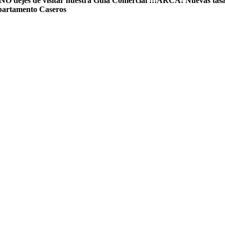
NO dejes de visitar nuestra Guía Comercial !!!
ARCA: Nuevas tasas d
partamento Caseros