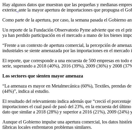
Hay algunos datos que muestran que las pequeñas y medianas empresa
exterior
,
ante la mayor apertura de importaciones que propugna el Gob
Como parte de la apertura, por caso, la semana pasada el Gobierno anu
Un reporte de la Fundación Observatorio Pyme advierte que en el pri
ya han perdido participación en el mercado a mano de los bienes impo
“Frente a un contexto de apertura comercial, la percepción de amenaz
industriales se siente amenazada por las importaciones en el mercado i
El reporte, que corresponde a una encuesta de 500 empresas en todo el
serie, superando a 2018 (40%), 2016 (39%), 2009 (36%) y 2008 (37%
Los sectores que sienten mayor amenaza
“La amenaza es mayor en Metalmecánica (60%), Textiles, prendas de v
(44%)”, indica al estudio.
El resultado del relevamiento indica además que “creció el porcentaj
importaciones el cual pasó de pasó del 23%, en la encuesta del último 
dato que similar a 2018 (28%) y superior a 2016 (21%), 2009 (24%) 
Aunque el Gobierno impulse una apertura comercial, los datos históric
fábricas locales enfrentaron problemas similares.