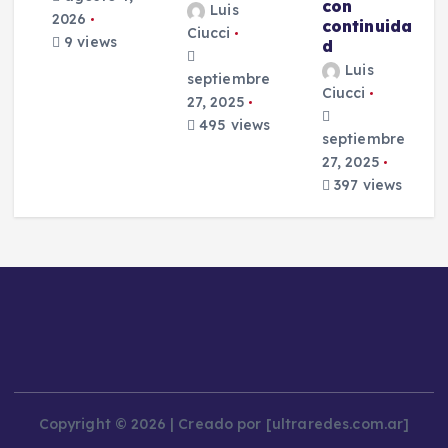
con
Luis
2026
s
continuida
Ciucci
9 views
d
Luis
septiembre
Ciucci
27, 2025
e
495 views
septiembre
27, 2025
397 views
Copyright © 2026 | Creado por [ultraredes.com.ar]