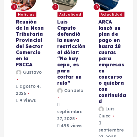
1
2
3
Noticias
Actualidad
Actualidad
Reunión
Luis
ARCA
de la Mesa
Caputo
lanzó un
Tributaria
defendió
plan de
Provincial
la nueva
pago en
s
del Sector
restricción
hasta 18
Comercio
al dólar:
cuotas
en la
“No hay
para
FSCCA
cepo, es
empresas
para
en
Gustavo
cortar un
concurso
rulo”
o quiebra
agosto 4,
con
Candela
2026
s
continuida
9 views
d
Luis
septiembre
Ciucci
27, 2025
e
498 views
septiembre
27, 2025