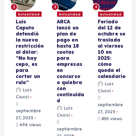
2
3
4
Actualidad
Actualidad
Actualidad
Luis
ARCA
Feriado
a
Caputo
lanzó un
del 12 de
a
defendió
plan de
octubre se
l
la nueva
pago en
traslada
r
restricción
hasta 18
al viernes
al dólar:
cuotas
10 en
“No hay
para
2025:
cepo, es
empresas
cómo
para
en
queda el
o
cortar un
concurso
calendario
rulo”
o quiebra
Luis
con
Luis
Ciucci
continuida
Ciucci
d
septiembre
Luis
septiembre
27, 2025
Ciucci
27, 2025
830 views
494 views
septiembre
27, 2025