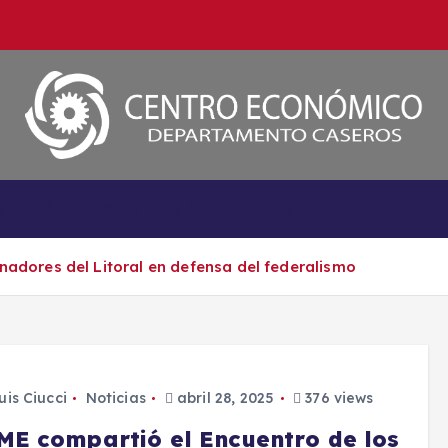
Somos
Servicios
Contacto
adores del Litoral en defensa del federalismo
uis Ciucci
Noticias
abril 28, 2025
376 views
ME compartió el Encuentro de los