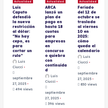
Actualidad
Actualidad
Actualidad
Luis
ARCA
Feriado
a
Caputo
lanzó un
del 12 de
defendió
plan de
octubre se
la nueva
pago en
traslada
restricción
hasta 18
al viernes
al dólar:
cuotas
10 en
“No hay
para
2025:
cepo, es
empresas
cómo
o
para
en
queda el
i
cortar un
concurso
calendario
s
rulo”
o quiebra
Luis
con
Luis
Ciucci
continuida
Ciucci
d
septiembre
Luis
septiembre
27, 2025
Ciucci
27, 2025
830 views
e
494 views
septiembre
27, 2025
396 views